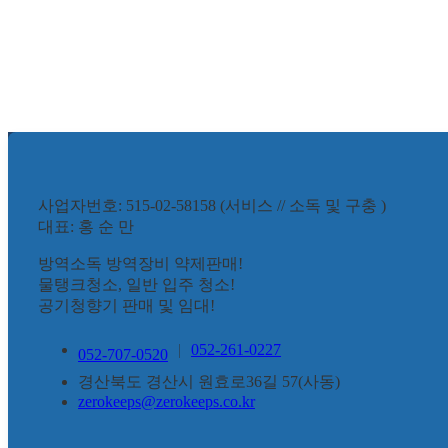
사업자번호: 515-02-58158 (서비스 // 소독 및 구충 )
대표: 홍 순 만
방역소독 방역장비 약제판매!
물탱크청소, 일반 입주 청소!
공기청향기 판매 및 임대!
|
052-261-0227
052-707-0520
경산북도 경산시 원효로36길 57(사동)
zerokeeps@zerokeeps.co.kr