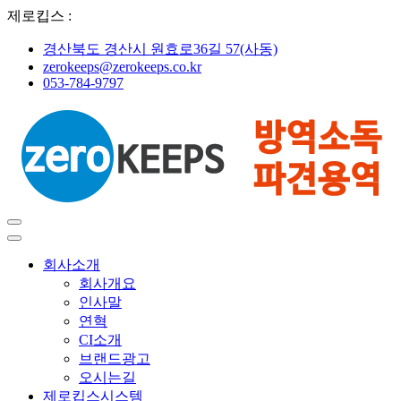
제로킵스 :
경산북도 경산시 원효로36길 57(사동)
zerokeeps@zerokeeps.co.kr
053-784-9797
회사소개
회사개요
인사말
연혁
CI소개
브랜드광고
오시는길
제로킵스시스템