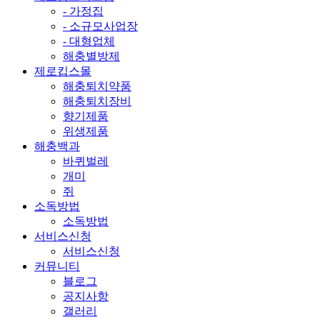
- 가정집
- 소규모사업장
- 대형업체
해충별방제
제로킵스몰
해충퇴치약품
해충퇴치장비
향기제품
위생제품
해충백과
바퀴벌레
개미
쥐
소독방법
소독방법
서비스신청
서비스신청
커뮤니티
블로그
공지사항
갤러리