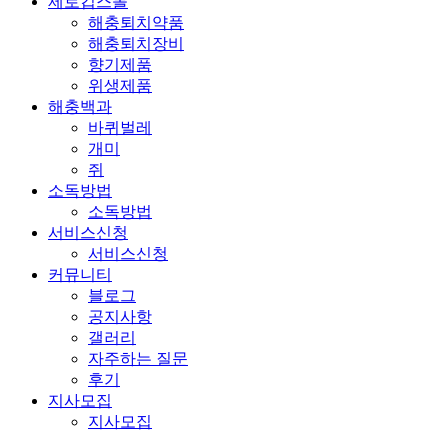
제로킵스몰
해충퇴치약품
해충퇴치장비
향기제품
위생제품
해충백과
바퀴벌레
개미
쥐
소독방법
소독방법
서비스신청
서비스신청
커뮤니티
블로그
공지사항
갤러리
자주하는 질문
후기
지사모집
지사모집