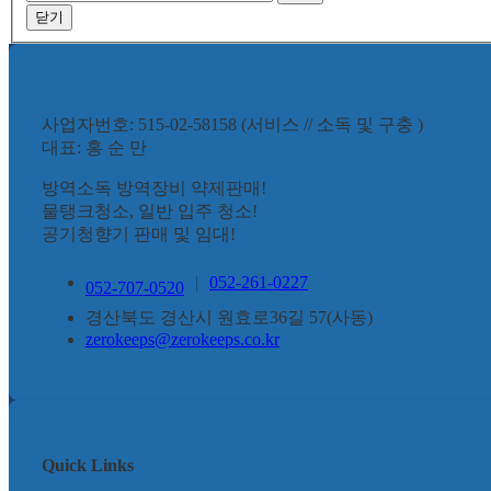
닫기
사업자번호: 515-02-58158 (서비스 // 소독 및 구충 )
대표: 홍 순 만
방역소독 방역장비 약제판매!
물탱크청소, 일반 입주 청소!
공기청향기 판매 및 임대!
|
052-261-0227
052-707-0520
경산북도 경산시 원효로36길 57(사동)
zerokeeps@zerokeeps.co.kr
Quick Links